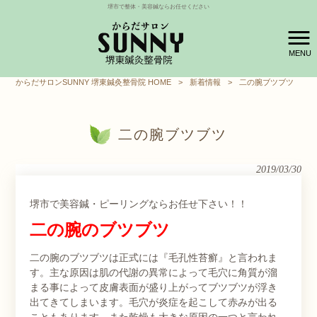
堺市で整体・美容鍼ならお任せください
MENU
からだサロンSUNNY 堺東鍼灸整骨院 HOME
>
新着情報
>
二の腕ブツブツ
二の腕ブツブツ
2019/03/30
堺市で美容鍼・ピーリングならお任せ下さい！！
二の腕のブツブツ
二の腕のブツブツは正式には『毛孔性苔癬』と言われま
す。主な原因は肌の代謝の異常によって毛穴に角質が溜
まる事によって皮膚表面が盛り上がってブツブツが浮き
出てきてしまいます。毛穴が炎症を起こして赤みが出る