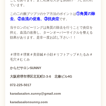
こともあります。また乾燥も大きな原因の一つと言われ
ています。
①角質の除
この二の腕ブツブツのケア方法のポイントは
去、②血流の促進、③抗炎症
です。
当サロンのピーリングは角質の除去を行うことで炎症を
抑え、血流の改善し、ターンオーバーサイクルを整える
効果があります。是非一度お試し下さい！！
＃堺市＃堺東＃美容鍼＃小顔＃リフトアップ＃たるみ＃
毛穴＃むくみ
からだサロン
SUNNY
大阪府堺市堺区北瓦町
2-3-6
北條ビル
4G
072-225-5017
karadasalon.sunny@gmail.com
karadasalonsunny.com