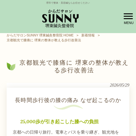
堺市で整体・美容鍼ならお任せください
MENU
からだサロンSUNNY 堺東鍼灸整骨院 HOME
>
新着情報
>
京都観光で膝痛に 堺東の整体が教える歩行改善法
京都観光で膝痛に 堺東の整体が教え
る歩行改善法
2026/05/29
長時間歩行後の膝の痛み なぜ起こるのか
25,000歩が引き起こした膝への負担
京都への日帰り旅行。電車とバスを乗り継ぎ、観光地を