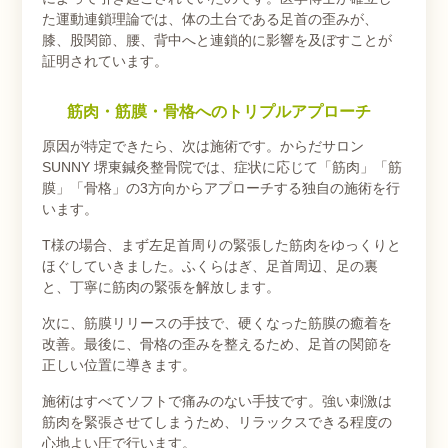
た運動連鎖理論では、体の土台である足首の歪みが、
膝、股関節、腰、背中へと連鎖的に影響を及ぼすことが
証明されています。
筋肉・筋膜・骨格へのトリプルアプローチ
原因が特定できたら、次は施術です。からだサロン
SUNNY 堺東鍼灸整骨院では、症状に応じて「筋肉」「筋
膜」「骨格」の3方向からアプローチする独自の施術を行
います。
T様の場合、まず左足首周りの緊張した筋肉をゆっくりと
ほぐしていきました。ふくらはぎ、足首周辺、足の裏
と、丁寧に筋肉の緊張を解放します。
次に、筋膜リリースの手技で、硬くなった筋膜の癒着を
改善。最後に、骨格の歪みを整えるため、足首の関節を
正しい位置に導きます。
施術はすべてソフトで痛みのない手技です。強い刺激は
筋肉を緊張させてしまうため、リラックスできる程度の
心地よい圧で行います。