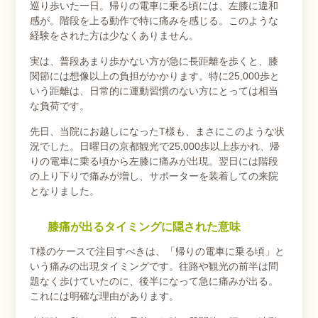
巡り歩いた一日。帰りの電車に乗る頃には、左膝に違和
感が。階段を上る動作で特に痛みを感じる。このような
経験をされた方は少なくありません。
実は、普段あまり歩かない方が急に長距離を歩くと、膝
関節には想像以上の負担がかかります。特に25,000歩と
いう距離は、日常的に運動習慣のない方にとっては相当
な負荷です。
先日、当院にお越しになったT様も、まさにこのような状
況でした。日曜日の京都観光で25,000歩以上歩かれ、帰
りの電車に乗る頃から左膝に痛みが出現。翌日には階段
の上り下りで痛みが増し、サポーターを装着しての来院
となりました。
膝痛が出るタイミングに隠された意味
T様のケースで注目すべきは、「帰りの電車に乗る頃」と
いう痛みの出現タイミングです。往路や観光の前半は問
題なく歩けていたのに、後半になって急に痛みが出る。
これには明確な理由があります。