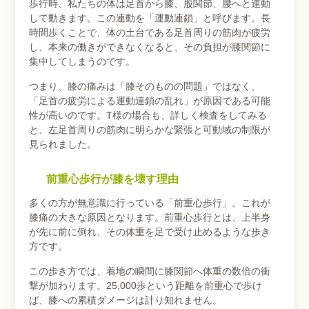
歩行時、私たちの体は足首から膝、股関節、腰へと連動
して動きます。この連動を「運動連鎖」と呼びます。長
時間歩くことで、体の土台である足首周りの筋肉が疲労
し、本来の働きができなくなると、その負担が膝関節に
集中してしまうのです。
つまり、膝の痛みは「膝そのものの問題」ではなく、
「足首の疲労による運動連鎖の乱れ」が原因である可能
性が高いのです。T様の場合も、詳しく検査をしてみる
と、左足首周りの筋肉に明らかな緊張と可動域の制限が
見られました。
前重心歩行が膝を壊す理由
多くの方が無意識に行っている「前重心歩行」。これが
膝痛の大きな原因となります。前重心歩行とは、上半身
が先に前に倒れ、その体重を足で受け止めるような歩き
方です。
この歩き方では、着地の瞬間に膝関節へ体重の数倍の衝
撃が加わります。25,000歩という距離を前重心で歩け
ば、膝への累積ダメージは計り知れません。