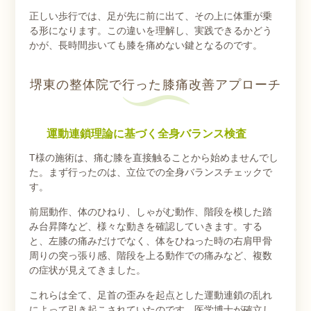
正しい歩行では、足が先に前に出て、その上に体重が乗
る形になります。この違いを理解し、実践できるかどう
かが、長時間歩いても膝を痛めない鍵となるのです。
堺東の整体院で行った膝痛改善アプローチ
運動連鎖理論に基づく全身バランス検査
T様の施術は、痛む膝を直接触ることから始めませんでし
た。まず行ったのは、立位での全身バランスチェックで
す。
前屈動作、体のひねり、しゃがむ動作、階段を模した踏
み台昇降など、様々な動きを確認していきます。する
と、左膝の痛みだけでなく、体をひねった時の右肩甲骨
周りの突っ張り感、階段を上る動作での痛みなど、複数
の症状が見えてきました。
これらは全て、足首の歪みを起点とした運動連鎖の乱れ
によって引き起こされていたのです。医学博士が確立し