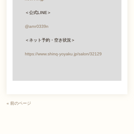
＜公式LINE＞
@amr0339n
＜ネット予約・空き状況＞
https://www.shinq-yoyaku.jp/salon/32129
« 前のページ