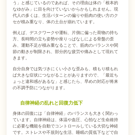
う」と感じているのであれば、その理由は体の「根本的
なゆがみ」に目を向けていないからかもしれません。現
代人の多くは、生活パターンの偏りや筋肉の使い方のク
セが積み重なり、体の土台が崩れています。
例えば、デスクワークや運転、片側に偏った荷物の持ち
方、長時間の立ち姿勢や座りっぱなしによる骨盤の歪
み、運動不足が積み重なることで、筋肉のバランスや関
節の動きが制限され、部分的な疲労や痛みとして現れて
きます。
自分自身では気づきにくい小さな歪みも、積もり積もれ
ば大きな症状につながることがありますので、「最近ち
ょっと違和感があるな」と感じたら、早めの対応が将来
の不調予防につながります。
自律神経の乱れと回復力低下
身体の回復には「自律神経」のバランスも大きく関わっ
ています。自律神経は、体温や血圧、心拍など生命維持
に必要な機能を自動でコントロールしている大切な神経
です。ストレスや不規則な生活、睡眠の質低下などで自