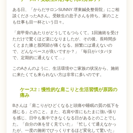
ある日、「からだサロンSUNNY 堺東鍼灸整骨院」にご相
談くださったAさん。受験生の息子さんを持ち、家のこと
も仕事も目一杯という日々。
「肩甲骨のあたりがどうしてもつらくて。1回施術を受け
ただけで驚くほど楽になりましたが、その後、長時間歩
くとまた膝と股関節が痛くなる。頻繁には通えないの
で、どんなペースが良いですか？」「毎日がバタバタ
で、定期的に通えなくて…」
このAさんのように、生活環境やご家族の状況から、施術
に来たくても来られない方は非常に多いのです。
ケース2：慢性的な肩こりと生活習慣が原因の
痛み
Bさんは「肩こりがひどくなると頭痛や睡眠の質の低下を
感じる」とのこと。また、右肩や首にもたまに強い張り
を感じ、日中も集中できなくなる日があるとのことでし
た。「自分の体を甘く見ていた」「忙しくて通えなかっ
たが、一度の施術でびっくりするほど変化して驚いた」