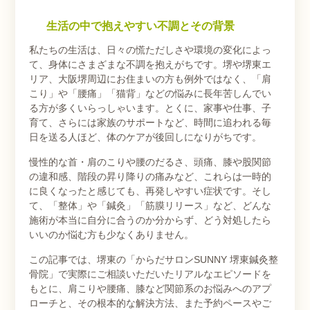
生活の中で抱えやすい不調とその背景
私たちの生活は、日々の慌ただしさや環境の変化によっ
て、身体にさまざまな不調を抱えがちです。堺や堺東エ
リア、大阪堺周辺にお住まいの方も例外ではなく、「肩
こり」や「腰痛」「猫背」などの悩みに長年苦しんでい
る方が多くいらっしゃいます。とくに、家事や仕事、子
育て、さらには家族のサポートなど、時間に追われる毎
日を送る人ほど、体のケアが後回しになりがちです。
慢性的な首・肩のこりや腰のだるさ、頭痛、膝や股関節
の違和感、階段の昇り降りの痛みなど、これらは一時的
に良くなったと感じても、再発しやすい症状です。そし
て、「整体」や「鍼灸」「筋膜リリース」など、どんな
施術が本当に自分に合うのか分からず、どう対処したら
いいのか悩む方も少なくありません。
この記事では、堺東の「からだサロンSUNNY 堺東鍼灸整
骨院」で実際にご相談いただいたリアルなエピソードを
もとに、肩こりや腰痛、膝など関節系のお悩みへのアプ
ローチと、その根本的な解決方法、また予約ペースやご