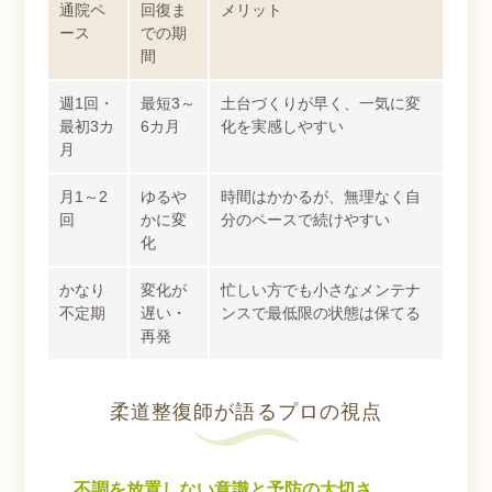
通院ペ
回復ま
メリット
ース
での期
間
週1回・
最短3～
土台づくりが早く、一気に変
最初3カ
6カ月
化を実感しやすい
月
月1～2
ゆるや
時間はかかるが、無理なく自
回
かに変
分のペースで続けやすい
化
かなり
変化が
忙しい方でも小さなメンテナ
不定期
遅い・
ンスで最低限の状態は保てる
再発
柔道整復師が語るプロの視点
不調を放置しない意識と予防の大切さ