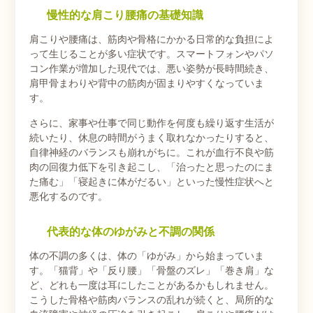
慢性的な肩こり腰痛の基礎知識
肩こりや腰痛は、筋肉や骨格にかかる日常的な負担によ
って生じることが多い症状です。スマートフォンやパソ
コン作業が増加した現代では、悪い姿勢が長時間続き、
肩甲骨まわりや背中の筋肉が固まりやすくなっていま
す。
さらに、家事や仕事で同じ動作を何度も繰り返す生活が
続いたり、休息の時間がうまく取れなかったりすると、
自律神経のバランスも崩れがちに。これが血行不良や筋
肉の回復力低下を引き起こし、「治ったと思ったのにま
た痛む」「寝起きに体がだるい」といった慢性症状へと
悪化するのです。
代表的な体のゆがみと不調の関係
体の不調の多くは、体の「ゆがみ」から始まっていま
す。「猫背」や「反り腰」「骨盤のズレ」「巻き肩」な
ど、どれも一度は耳にしたことがあるかもしれません。
こうした骨格や筋肉バランスの乱れが続くと、局所的な