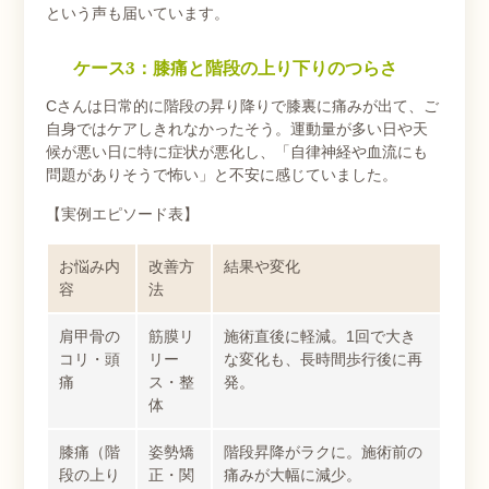
という声も届いています。
ケース3：膝痛と階段の上り下りのつらさ
Cさんは日常的に階段の昇り降りで膝裏に痛みが出て、ご
自身ではケアしきれなかったそう。運動量が多い日や天
候が悪い日に特に症状が悪化し、「自律神経や血流にも
問題がありそうで怖い」と不安に感じていました。
【実例エピソード表】
お悩み内
改善方
結果や変化
容
法
肩甲骨の
筋膜リ
施術直後に軽減。1回で大き
コリ・頭
リー
な変化も、長時間歩行後に再
痛
ス・整
発。
体
膝痛（階
姿勢矯
階段昇降がラクに。施術前の
段の上り
正・関
痛みが大幅に減少。