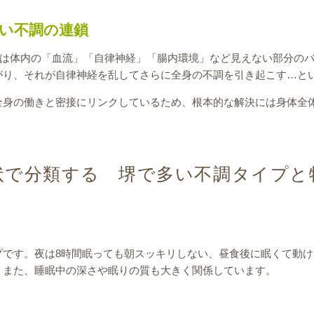
い不調の連鎖
実は体内の「血流」「自律神経」「腸内環境」など見えない部分の
がり、それが自律神経を乱してさらに全身の不調を引き起こす…と
全身の働きと密接にリンクしているため、根本的な解決には身体全
状で分類する 堺で多い不調タイプと
プです。夜は8時間眠っても朝スッキリしない、昼食後に眠くて動
。また、睡眠中の深さや眠りの質も大きく関係しています。