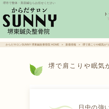
堺市で整体・美容鍼ならお任せください
ト
からだサロンSUNNY 堺東鍼灸整骨院 HOME
>
新着情報
>
堺で肩こりや眠気が
堺で肩こりや眠気
日中の強