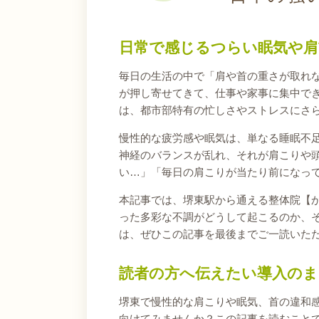
日常で感じるつらい眠気や
毎日の生活の中で「肩や首の重さが取れ
が押し寄せてきて、仕事や家事に集中で
は、都市部特有の忙しさやストレスにさ
慢性的な疲労感や眠気は、単なる睡眠不
神経のバランスが乱れ、それが肩こりや
い…」「毎日の肩こりが当たり前になっ
本記事では、堺東駅から通える整体院【か
った多彩な不調がどうして起こるのか、
は、ぜひこの記事を最後までご一読いた
読者の方へ伝えたい導入のま
堺東で慢性的な肩こりや眠気、首の違和感
向けてみませんか？この記事を読むこと