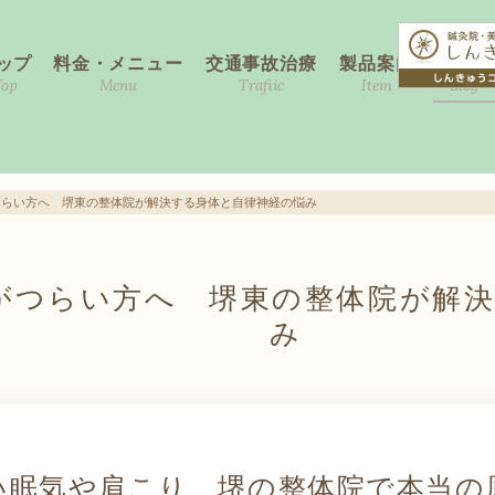
ップ
料金・メニュー
交通事故治療
製品案内
ブログ
Top
Menu
Trafiic
Item
Blog
つらい方へ 堺東の整体院が解決する身体と自律神経の悩み
がつらい方へ 堺東の整体院が解決
み
い眠気や肩こり 堺の整体院で本当の