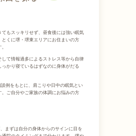
きてもスッキリせず、昼食後には強い眠気
。とくに堺・堺東エリアにお住まいの方
す。
そして情報過多によるストレス等から自律
しっかり寝ているはずなのに身体がだる
相談例をもとに、肩こりや日中の眠気とい
す。ご自分やご家族の体調にお悩みの方
ず、まずは自分の身体からのサインに目を
い通院のタイミングまで分かります。堺や