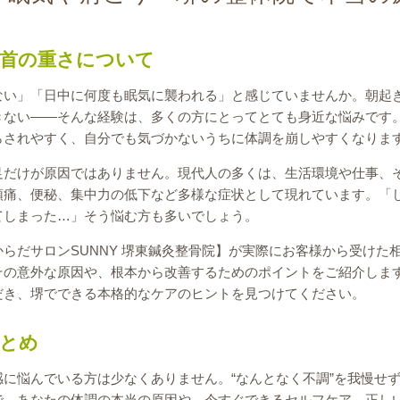
肩首の重さについて
ない」「日中に何度も眠気に襲われる」と感じていませんか。朝起
きない――そんな経験は、多くの方にとってとても身近な悩みです
らされやすく、自分でも気づかないうちに体調を崩しやすくなりま
足だけが原因ではありません。現代人の多くは、生活環境や仕事、
頭痛、便秘、集中力の低下など多様な症状として現れています。「
てしまった…」そう悩む方も多いでしょう。
らだサロンSUNNY 堺東鍼灸整骨院】が実際にお客様から受けた
その意外な原因や、根本から改善するためのポイントをご紹介しま
だき、堺でできる本格的なケアのヒントを見つけてください。
とめ
に悩んでいる方は少なくありません。“なんとなく不調”を我慢せ
で、あなたの体調の本当の原因や、今すぐできるセルフケア、正し