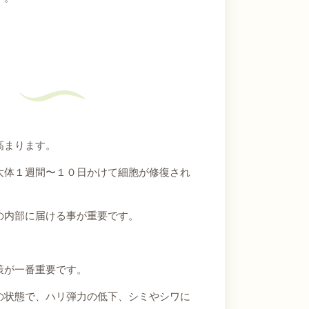
。
？
高まります。
大体１週間〜１０日かけて細胞が修復され
の内部に届ける事が重要です。
策が一番重要です。
の状態で、ハリ弾力の低下、シミやシワに