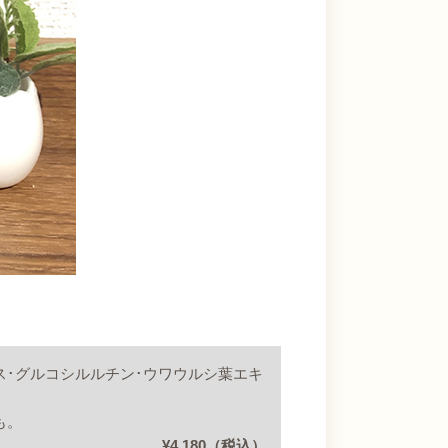
ス･グルコシルルチン･ウワウルシ葉エキ
も。
¥4,180（税込）