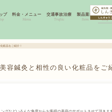
ップ
料金・メニュー
交通事故治療
製品案内
ブログ
Top
Menu
Trafiic
Item
Blog
い化粧品をご紹介！
美容鍼灸と相性の良い化粧品をご
リングなどいろんな角度からお客様の美容のサポートさせて頂きま