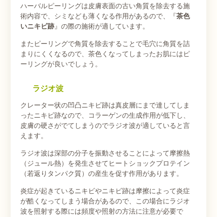
ハーバルピーリングは皮膚表面の古い角質を除去する施
術内容で、シミなども薄くなる作用があるので、『
茶色
いニキビ跡
』の際の施術が適しています。
またピーリングで角質を除去することで毛穴に角質を詰
まりにくくなるので、茶色くなってしまったお肌にはピ
ーリングが良いでしょう。
ラジオ波
クレーター状の凹凸ニキビ跡は真皮層にまで達してしま
ったニキビ跡なので、コラーゲンの生成作用が低下し、
皮膚の硬さがでてしまうのでラジオ波が適していると言
えます。
ラジオ波は深部の分子を振動させることによって摩擦熱
（ジュール熱）を発生させてヒートショックプロテイン
（若返りタンパク質）の産生を促す作用があります。
炎症が起きているニキビやニキビ跡は摩擦によって炎症
が酷くなってしまう場合があるので、この場合にラジオ
波を照射する際には頻度や照射の方法に注意が必要で