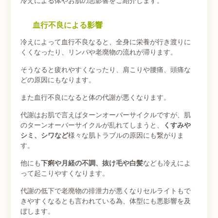
冷えによる体やお肌の悪影響をご紹介します。
血行不良による影響
冷えによって血行不良なると、全身に栄養が行き渡りに
くくなったり、リンパや老廃物の流れが滞ります。
そうなると疲れやすくなったり、肩こりや腰痛、頭痛な
どの原因にもなります。
また血行不良になると体の代謝が悪くなります。
代謝はお肌で言えばターンオーバーサイクルですが、肌
のターンオーバーサイクルが乱れてしまうと、
くすみや
シミ、シワなど
様々な肌トラブルの原因にも繋がりま
す。
他にも
下痢や月経の不調、抜け毛や白髪
なども冷えによ
って起こりやすくなります。
代謝の低下で老廃物の排泄力が悪くなりセルライトもで
きやすくなるとも言われている為、体型にも悪影響を及
ぼします。