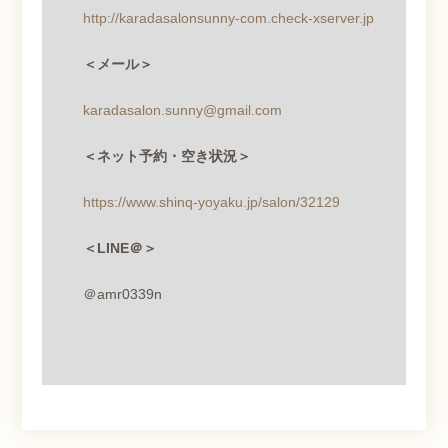
http://karadasalonsunny-com.check-xserver.jp
＜メール＞
karadasalon.sunny@gmail.com
＜ネット予約・空き状況＞
https://www.shinq-yoyaku.jp/salon/32129
＜
LINE
＠＞
＠
amr0339n