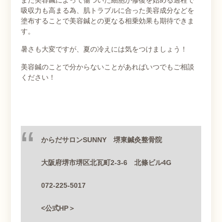
また美容鍼によって傷ついた細胞が修復を始める過程で
吸収力も高まる為、肌トラブルに合った美容成分などを
塗布することで美容鍼との更なる相乗効果も期待できま
す。
暑さも大変ですが、夏の冷えには気をつけましょう！
美容鍼のことで分からないことがあればいつでもご相談
ください！
からだサロン
SUNNY 堺東鍼灸整骨院
大阪府堺市堺区北瓦町
2-3-6
北條ビル
4G
072-225-5017
<
公式
HP
＞