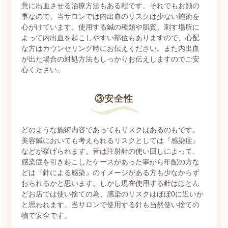
意に出血させる治療方法もある程です。それでもお顔の
事なので、当サロンでは内出血のリスクは少ない施術を
心がけています。使用する鍼の種類や肌質、刺す場所に
よって内出血を起こしやすい部位もありますので、心配
な方はカウンセリング時にお伝えください。また内出血
が出た場合の対処方法もしっかりお伝えしますのでご安
心ください。
③安全性
どのような施術内容であってもリスクはあるのもです。
美容鍼においても考えられるリスクとしては『感染症』
などが挙げられます。昔は注射針の使い回しによって、
感染症を引き起こしたケースがあった事から年配の方な
どは『針による感染』のイメージがある方も少なからず
おられるかと思います。しかし現在使用する針はほとん
どお店では使い捨ての為、感染のリスクはほぼ0に近いか
と思われます。当サロンで使用する針も当然使い捨ての
物で安全です。