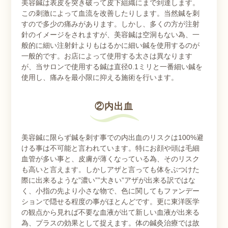
美容鍼は表皮を突き破って皮下組織にまで到達します。
この刺激によって血流を改善したりします。当然鍼を刺
すので多少の痛みがあります。しかし、多くの方が注射
針のイメージをされますが、美容鍼は空洞もない為、一
般的に細い注射針よりもはるかに細い鍼を使用するのが
一般的です。お店によって使用する太さは異なります
が、当サロンで使用する鍼は直径0.1ミリと一番細い鍼を
使用し、痛みを最小限に抑える施術を行います。
②内出血
美容鍼に限らず鍼を刺す事での内出血のリスクは100%避
ける事は不可能と言われています。特にお顔や頭は毛細
血管が多い事と、皮膚が薄くなっている為、そのリスク
も高いと言えます。しかしアザと言っても体をぶつけた
際に出来るような”濃い””大きい”アザが出来る訳ではな
く、小指の先より小さな物で、色に関してもファンデー
ションで隠せる程度の事がほとんどです。更に東洋医学
の観点から見れば不要な血液が出て新しい血液が出来る
為、プラスの効果として捉えます。体の鍼灸治療では故