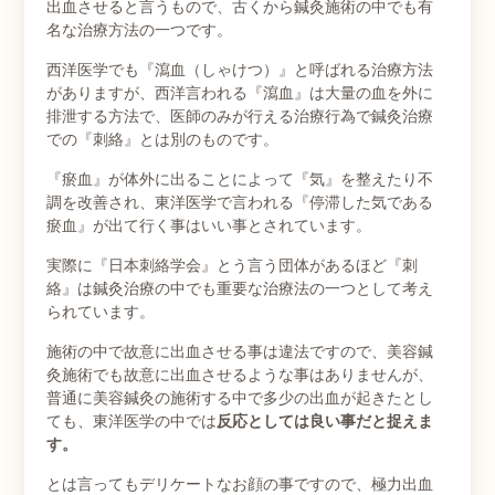
出血させると言うもので、古くから鍼灸施術の中でも有
名な治療方法の一つです。
西洋医学でも『瀉血（しゃけつ）』と呼ばれる治療方法
がありますが、西洋言われる『瀉血』は大量の血を外に
排泄する方法で、医師のみが行える治療行為で鍼灸治療
での『刺絡』とは別のものです。
『瘀血』が体外に出ることによって『気』を整えたり不
調を改善され、東洋医学で言われる『停滞した気である
瘀血』が出て行く事はいい事とされています。
実際に『日本刺絡学会』とう言う団体があるほど『刺
絡』は鍼灸治療の中でも重要な治療法の一つとして考え
られています。
施術の中で故意に出血させる事は違法ですので、美容鍼
灸施術でも故意に出血させるような事はありませんが、
普通に美容鍼灸の施術する中で多少の出血が起きたとし
ても、東洋医学の中では
反応としては良い事だと捉えま
す。
とは言ってもデリケートなお顔の事ですので、極力出血