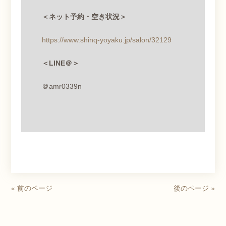
＜ネット予約・空き状況＞
https://www.shinq-yoyaku.jp/salon/32129
＜
LINE
＠＞
＠
amr0339n
« 前のページ
後のページ »