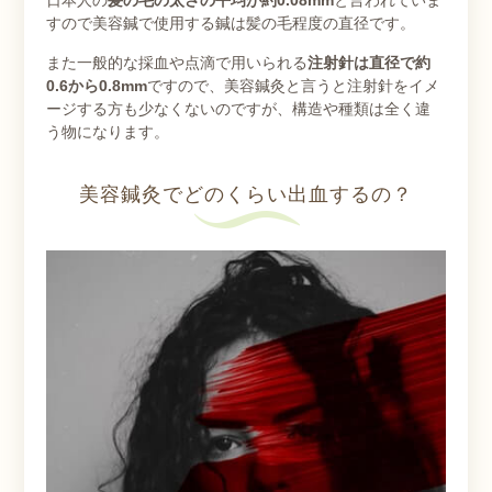
日本人の
髪の毛の太さの平均が約0.08mm
と言われていま
すので美容鍼で使用する鍼は
髪の毛程度の直径です。
また一般的な採血や点滴で用いられる
注射針は直径で約
0.6から0.8
mm
ですので、美容鍼灸と言うと注射針をイメ
ージする方も少なくないのですが、構造や種類は全く違
う物になります。
美容鍼灸でどのくらい出血するの？