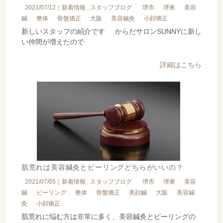
2021/07/12｜
新着情報
スタッフブログ
堺市
堺東
美容
鍼
整体
骨盤矯正
大阪
美容鍼灸
小顔矯正
新しいスタッフの紹介です からだサロンSUNNYに新し
い仲間が増えたので
詳細はこちら
肌荒れは美容鍼灸とピーリングどちらがいいの？
2021/07/05｜
新着情報
スタッフブログ
堺市
堺東
美容
鍼
ピーリング
整体
骨盤矯正
美顔鍼
大阪
美容鍼
灸
小顔矯正
肌荒れに悩む方は非常に多く、美容鍼灸とピーリングの