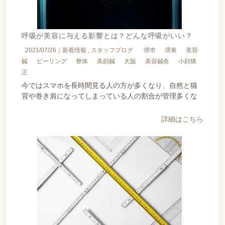
呼吸が美容に与える影響とは？どんな呼吸がいい？
2021/07/26｜
新着情報
スタッフブログ
堺市
堺東
美容
鍼
ピーリング
整体
美顔鍼
大阪
美容鍼灸
小顔矯
正
今ではスマホを長時間見る人の方が多くなり、自然と猫
背や巻き肩になってしまっている人の割合が管理多くな
詳細はこちら