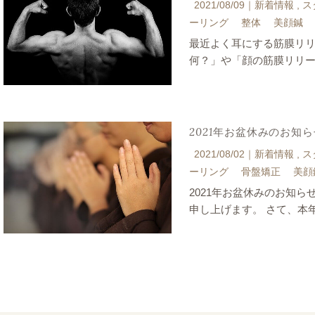
2021/08/09｜
新着情報
ス
ーリング
整体
美顔鍼
最近よく耳にする筋膜リ
何？」や「顔の筋膜リリ
2021年お盆休みのお知
2021/08/02｜
新着情報
ス
ーリング
骨盤矯正
美顔
2021年お盆休みのお知
申し上げます。 さて、本