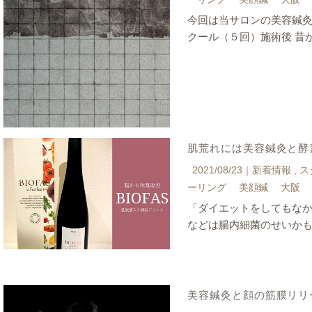
今回は当サロンの美容鍼灸
クール（５回）施術後 昔
肌荒れには美容鍼灸と酵
2021/08/23｜
新着情報
ス
ーリング
美顔鍼
大阪
「ダイエットをしてもな
などは腸内細菌のせいかも
美容鍼灸と顔の筋膜リリ