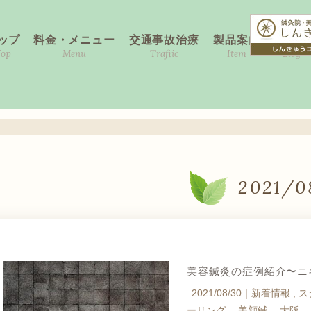
ップ
料金・メニュー
交通事故治療
製品案内
ブログ
Top
Menu
Trafiic
Item
Blog
2021/0
美容鍼灸の症例紹介〜ニ
2021/08/30｜
新着情報
ス
ーリング
美顔鍼
大阪