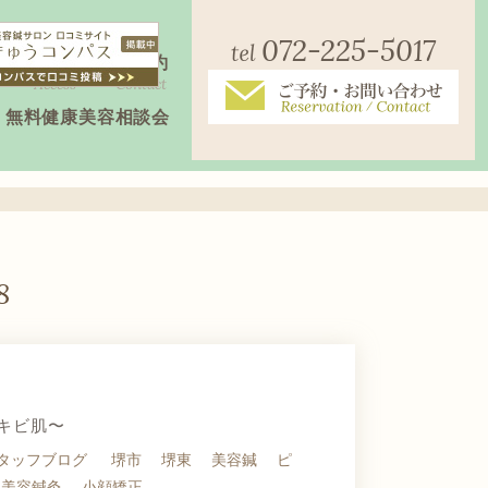
072-225-5017
店舗案内
ご予約
Access
Contact
無料健康美容相談会
8
キビ肌〜
タッフブログ
堺市
堺東
美容鍼
ピ
美容鍼灸
小顔矯正