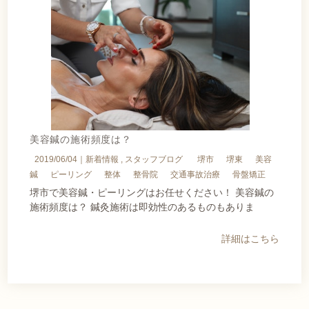
美容鍼の施術頻度は？
2019/06/04｜
新着情報
スタッフブログ
堺市
堺東
美容
鍼
ピーリング
整体
整骨院
交通事故治療
骨盤矯正
堺市で美容鍼・ピーリングはお任せください！ 美容鍼の
施術頻度は？ 鍼灸施術は即効性のあるものもありま
詳細はこちら