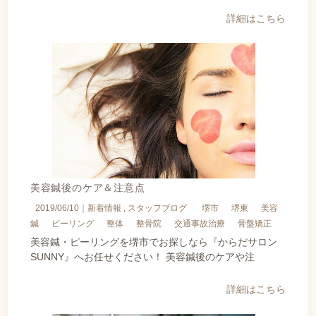
詳細はこちら
美容鍼後のケア＆注意点
2019/06/10｜
新着情報
スタッフブログ
堺市
堺東
美容
鍼
ピーリング
整体
整骨院
交通事故治療
骨盤矯正
美容鍼・ピーリングを堺市でお探しなら『からだサロン
SUNNY』へお任せください！ 美容鍼後のケアや注
詳細はこちら