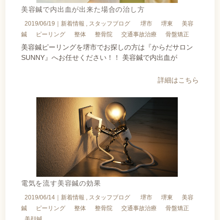
美容鍼で内出血が出来た場合の治し方
2019/06/19｜
新着情報
スタッフブログ
堺市
堺東
美容
鍼
ピーリング
整体
整骨院
交通事故治療
骨盤矯正
美容鍼ピーリングを堺市でお探しの方は『からだサロン
SUNNY』へお任せください！！ 美容鍼で内出血が
詳細はこちら
電気を流す美容鍼の効果
2019/06/14｜
新着情報
スタッフブログ
堺市
堺東
美容
鍼
ピーリング
整体
整骨院
交通事故治療
骨盤矯正
美顔鍼